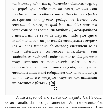
bugigangas, além disso, trazendo máscaras negras,
de papel, que aplicavam ao rosto, apenas com
aberturas para os olhos e nariz. Dois homens fortes
carregavam um grosso pedaço de tronco oco,
revestido de couro, na qual logo um deles entrou a
bater com os pés como um tambor. (...) Acompanhava
a música um berreiro de alegria, muito pior que o
de mil papagaios na floresta (...) ameaçavam romper-
nos o aliás tímpano do ouvido.(...)Imaginem-se as
mais detestáveis contrações musculares, sem
cadência, os mais indecentes requebros das pernas e
braços seminus, os mais ousados saltos, as saias
esvoaçantes, a mímica mais nojenta, em que se
revelava a mais cruel volúpia carnal- tal era a dança
em que, desde o começo, as graças se transmudavam
em bacantes e fúrias. (...).
[8]
A ilustração 04 e o relato do viajante Carl Siedler
serão analisadas conjuntamente. As representações
abordam os primórdios do carnaval africanizado
[9]
do