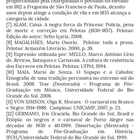
proporcionado pela charqueadas o povoado foi elevado
em 1812 a Freguesia de São Francisco de Paula, dezoito
anos depois atinge a condição de vila e em 1835 alcança a
categoria de cidade.
[7]
ALAM, Caiuá. A negra forca da Princesa: Policia, pena
de morte e correção em Pelotas (1830-1857). Pelotas:
Edição do autor; Sebo Içaria, 2008.
[8]
MAGALHÃES, Mario Osorio. Pelotas: toda a prosa.
Pelotas: Armazém Literário, 2000, p. 38.
[9]
Expressão utilizada por: MELLO, Marco Antônio Lírio
de. Reviras, Batuques e Carnavais. A cultura de resistência
dos Escravos em Pelotas. Pelotas: UFPel, 1994.
[10]
MAIA, Mario de Souza. O Sopapo e o Cabobu:
Etnografia de uma tradição percussiva no extremo sul do
Brasil. 2008. Tese (Doutorado) - Programa de Pós-
Graduação em Música. Universidade Federal do Rio
Grande do Sul. 2008.
[11]
VON SIMSON, Olga R. Moraes. O carnaval em Branco
e Negro: 1914-1988. Campinas: UNICAMP, 2007, p. 23.
[12]
GERMANO, Iris Graciela. Rio Grande do Sul, Brasil e
Etiópia: os negros e o carnaval de Porto Alegre nas
décadas de 1930 e 40.1999. Dissertação (Mestrado) -
Programa de Pós-Graduação em História.
IFCH/Universidade Federal do Rio Grande do Sul. 1999.