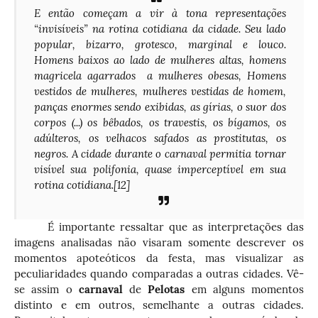
E então começam a vir à tona representações
“invisíveis” na rotina cotidiana da cidade. Seu lado
popular, bizarro, grotesco, marginal e louco.
Homens baixos ao lado de mulheres altas, homens
magricela agarrados a mulheres obesas, Homens
vestidos de mulheres, mulheres vestidas de homem,
panças enormes sendo exibidas, as gírias, o suor dos
corpos (...) os bêbados, os travestis, os bígamos, os
adúlteros, os velhacos safados as prostitutas, os
negros. A cidade durante o carnaval permitia tornar
visível sua polifonia, quase imperceptível em sua
rotina cotidiana.
[12]
É importante ressaltar que as interpretações das
imagens analisadas não visaram somente descrever os
momentos apoteóticos da festa, mas visualizar as
peculiaridades quando comparadas a outras cidades. Vê-
se assim o
carnaval
de
Pelotas
em alguns momentos
distinto e em outros, semelhante a outras cidades.