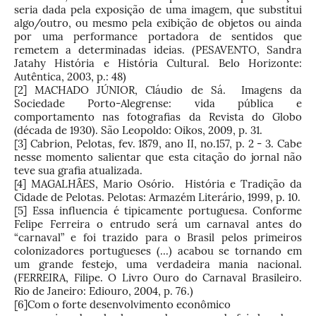
seria dada pela exposição de uma imagem, que substitui
algo/outro, ou mesmo pela exibição de objetos ou ainda
por uma performance portadora de sentidos que
remetem a determinadas ideias. (PESAVENTO, Sandra
Jatahy História e História Cultural. Belo Horizonte:
Autêntica, 2003, p.: 48)
[2]
MACHADO JÚNIOR, Cláudio de Sá. Imagens da
Sociedade Porto-Alegrense: vida pública e
comportamento nas fotografias da Revista do Globo
(década de 1930). São Leopoldo: Oikos, 2009, p. 31.
[3]
Cabrion, Pelotas, fev. 1879, ano II, no.157, p. 2 - 3. Cabe
nesse momento salientar que esta citação do jornal não
teve sua grafia atualizada.
[4]
MAGALHÂES, Mario Osório. História e Tradição da
Cidade de Pelotas. Pelotas: Armazém Literário, 1999, p. 10.
[5]
Essa influencia é tipicamente portuguesa. Conforme
Felipe Ferreira o entrudo será um carnaval antes do
“carnaval” e foi trazido para o Brasil pelos primeiros
colonizadores portugueses (...) acabou se tornando em
um grande festejo, uma verdadeira mania nacional.
(FERREIRA, Filipe. O Livro Ouro do Carnaval Brasileiro.
Rio de Janeiro: Ediouro, 2004, p. 76.)
[6]
Com o forte desenvolvimento econômico