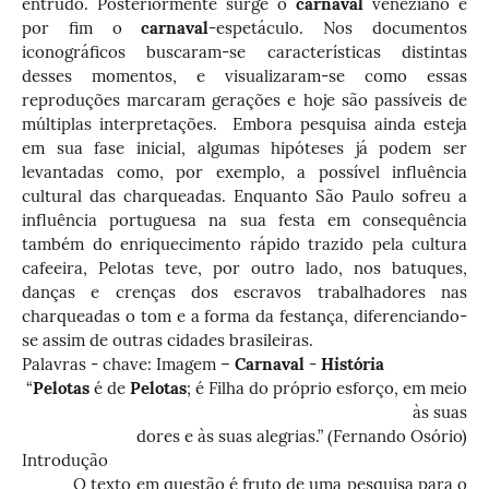
entrudo. Posteriormente surge o
carnaval
veneziano e
por fim o
carnaval
-espetáculo. Nos documentos
iconográficos buscaram-se características distintas
desses momentos, e visualizaram-se como essas
reproduções marcaram gerações e hoje são passíveis de
múltiplas interpretações. Embora pesquisa ainda esteja
em sua fase inicial, algumas hipóteses já podem ser
levantadas como, por exemplo, a possível influência
cultural das charqueadas. Enquanto São Paulo sofreu a
influência portuguesa na sua festa em consequência
também do enriquecimento rápido trazido pela cultura
cafeeira, Pelotas teve, por outro lado, nos batuques,
danças e crenças dos escravos trabalhadores nas
charqueadas o tom e a forma da festança, diferenciando-
se assim de outras cidades brasileiras.
Palavras - chave: Imagem –
Carnaval
-
História
“
Pelotas
é de
Pelotas
; é Filha do próprio esforço, em meio
às suas
dores e às suas alegrias.” (Fernando Osório)
Introdução
O texto em questão é fruto de uma pesquisa para o