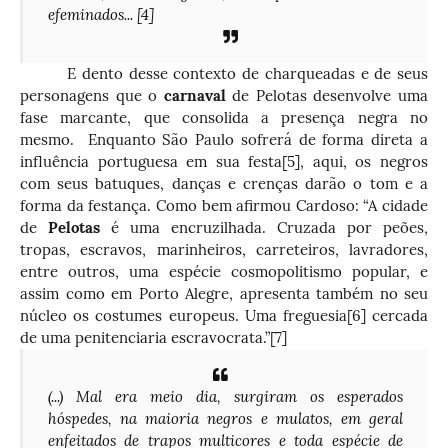
efeminados...
[4]
E dento desse contexto de charqueadas e de seus
personagens que o
carnaval
de Pelotas desenvolve uma
fase marcante, que consolida a presença negra no
mesmo. Enquanto São Paulo sofrerá de forma direta a
influência portuguesa em sua festa
[5]
, aqui, os negros
com seus batuques, danças e crenças darão o tom e a
forma da festança. Como bem afirmou Cardoso: “A cidade
de
Pelotas
é uma encruzilhada. Cruzada por peões,
tropas, escravos, marinheiros, carreteiros, lavradores,
entre outros, uma espécie cosmopolitismo popular, e
assim como em Porto Alegre, apresenta também no seu
núcleo os costumes europeus. Uma freguesia
[6]
cercada
de uma penitenciaria escravocrata.”
[7]
(...) Mal era meio dia, surgiram os esperados
hóspedes, na maioria negros e mulatos, em geral
enfeitados de trapos multicores e toda espécie de