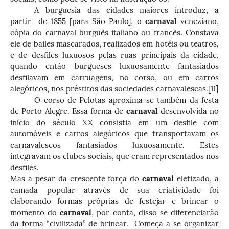
A burguesia das cidades maiores introduz, a
partir de 1855 [para São Paulo], o
carnaval
veneziano,
cópia do carnaval burguês italiano ou francês. Constava
ele de bailes mascarados, realizados em hotéis ou teatros,
e de desfiles luxuosos pelas ruas principais da cidade,
quando então burgueses luxuosamente fantasiados
desfilavam em carruagens, no corso, ou em carros
alegóricos, nos préstitos das sociedades carnavalescas.
[11]
O corso de Pelotas aproxima-se também da festa
de Porto Alegre. Essa forma de
carnaval
desenvolvida no
início do século XX consistia em um desfile com
automóveis e carros alegóricos que transportavam os
carnavalescos fantasiados luxuosamente. Estes
integravam os clubes sociais, que eram representados nos
desfiles.
Mas a pesar da crescente força do
carnaval
eletizado, a
camada popular através de sua criatividade foi
elaborando formas próprias de festejar e brincar o
momento do
carnaval
, por conta, disso se diferenciarão
da forma “civilizada” de brincar. Começa a se organizar