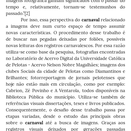
Imagens fotográfica ganham significados com o passar do
tempo e, relativamente, tornam-se testemunhos do
passado.”
[2]
Por isso, essa perspectiva do
carnaval
relacionado
a imagens deve num curto espaço de tempo assumir
novas características. O procedimento desse trabalho é
de buscar nas pegadas deixadas por foliões, possíveis
novas leituras dos registros carnavalescos. Por essa razão
utiliza-se como base da pesquisa, fotografias encontradas
no Laboratório de Acervo Digital da Universidade Católica
de Pelotas - Acervo Nelson Nobre Magalhães; imagens dos
clubes Sociais da cidade de Pelotas como Diamantinos e
Brilhantes; fotorreportagem de jornais pelotenses que
hoje não estão mais em circulação, como por exemplo:
Cabrion, Zé Povinho e A Ventarola, todos disponíveis na
Biblioteca Pública do município. Utiliza-se também de
referências visuais dissertações, teses e livros publicados.
Consequentemente, o desafio desse trabalho passa por
etapas variadas, desde o estudo das principais obras
sobre o
carnaval
até a busca de imagens. Graças aos
registros visuais deixados por gerações passadas