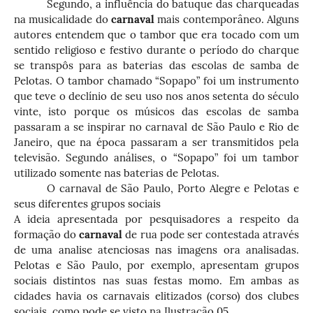
Segundo, a influência do batuque das charqueadas
na musicalidade do
carnaval
mais contemporâneo. Alguns
autores entendem que o tambor que era tocado com um
sentido religioso e festivo durante o período do charque
se transpôs para as baterias das escolas de samba de
Pelotas. O tambor chamado “Sopapo” foi um instrumento
que teve o declínio de seu uso nos anos setenta do século
vinte, isto porque os músicos das escolas de samba
passaram a se inspirar no carnaval de São Paulo e Rio de
Janeiro, que na época passaram a ser transmitidos pela
televisão. Segundo análises, o “Sopapo” foi um tambor
utilizado somente nas baterias de Pelotas.
O carnaval de São Paulo, Porto Alegre e Pelotas e
seus diferentes grupos sociais
A ideia apresentada por pesquisadores a respeito da
formação do
carnaval
de rua pode ser contestada através
de uma analise atenciosas nas imagens ora analisadas.
Pelotas e São Paulo, por exemplo, apresentam grupos
sociais distintos nas suas festas momo. Em ambas as
cidades havia os carnavais elitizados (corso) dos clubes
sociais, como pode se visto na Ilustração 05.