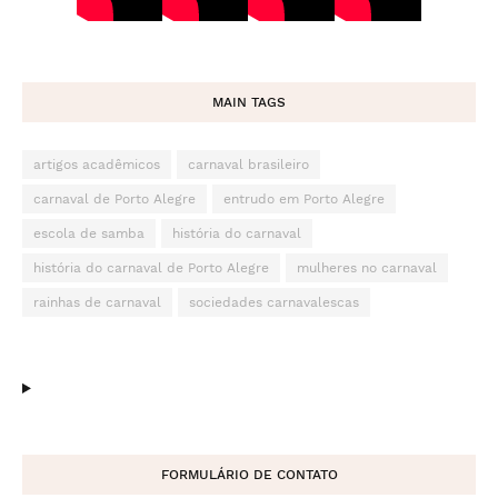
MAIN TAGS
artigos acadêmicos
carnaval brasileiro
carnaval de Porto Alegre
entrudo em Porto Alegre
escola de samba
história do carnaval
história do carnaval de Porto Alegre
mulheres no carnaval
rainhas de carnaval
sociedades carnavalescas
FORMULÁRIO DE CONTATO